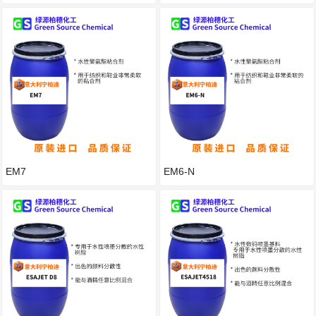
EM7
EM6-N