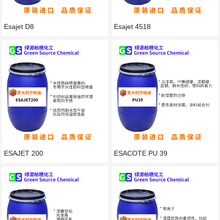
Esajet D8
Esajet 4518
ESAJET 200
ESACOTE PU 39