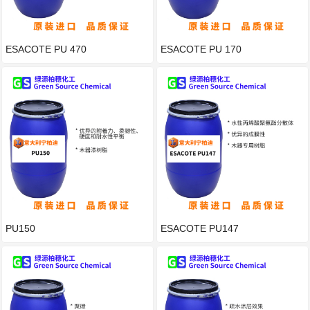
ESACOTE PU 470
ESACOTE PU 170
PU150
ESACOTE PU147