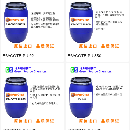
ESACOTE PU 921
ESACOTE PU 850