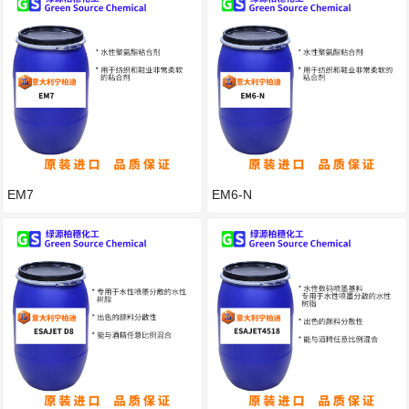
EM7
EM6-N