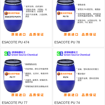
ESACOTE PU 474
ESACOTE PU 78
ESACOTE PU 77
ESACOTE PU 74