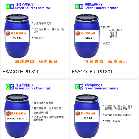
ESACOTE PU 811
ESACOTE U PU 801