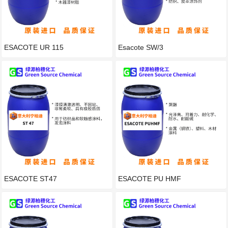
ESACOTE UR 115
Esacote SW/3
ESACOTE ST47
ESACOTE PU HMF