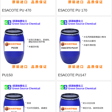
ESACOTE PU 470
ESACOTE PU 170
PU150
ESACOTE PU147