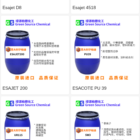
Esajet D8
Esajet 4518
ESAJET 200
ESACOTE PU 39