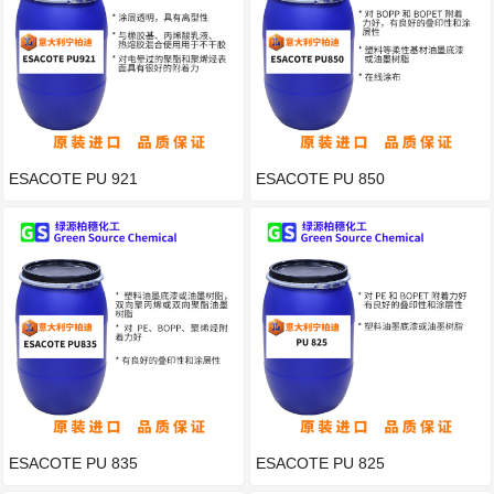
ESACOTE PU 921
ESACOTE PU 850
ESACOTE PU 835
ESACOTE PU 825