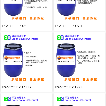
ESACOTE PU71
ESACOTE PU 5018
ESACOTE PU 1359
ESACOTE PU 475