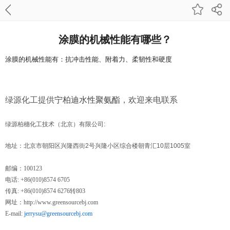
涂膜的机械性能有哪些？
涂膜的机械性能有：抗冲击性能、附着力、柔韧性和硬度
绿源化工提供
宁柏迪水性聚氨酯
，欢迎来电联系
绿源柏穗化工技术（北京）有限公司:
地址：北京市朝阳区
兴隆西街
号兴隆小区综合楼朝青汇
层
室
2
10
1005
邮编：
100123
电话
: +86(010)8574 6705
传真
转
: +86(010)8574 6276
803
网址：
http://www.greensourcebj.com
E-mail:
jerrysu@greensourcebj.com