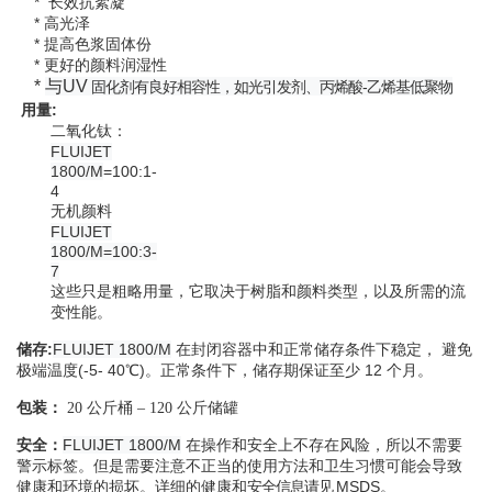
*
长效抗絮凝
*
高光泽
*
提高色浆固体份
*
更好的颜料润湿性
*
与
UV
固化剂有良好相容性，如光引发剂、丙烯酸-乙烯基低聚物
用量:
二氧化钛：
FLUIJET
1800/M
=100:1-
4
无机颜料
FLUIJET
1800/M=100:3-
7
这些只是粗略用量，它取决于树脂和颜料类型，以及所需的流
变性能。
储存:
FLUIJET 1800/M
在封闭容器中和正常储存条件下稳定， 避免
极端温度(-5- 40℃)。正常条件下，储存期保证至少 12 个月。
包装：
20 公斤桶 – 120 公斤储罐
FLUIJET 1800/M
在操作和安全上不存在风险，所以不需要
安全：
警示标签。但是需要
注意不正当的使用方法和卫生习惯可能会导致
健康和环境的损坏。详细的健康和
安全信息请见
MSDS。